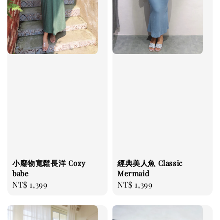
小廢物寬鬆長洋 Cozy
經典美人魚 Classic
babe
Mermaid
Regular
NT$ 1,399
Regular
NT$ 1,399
price
price