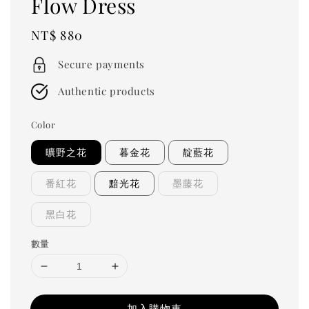
Flow Dress
Regular
NT$ 880
price
Secure payments
Authentic products
Color
曠野之花
暮金花
靛藍花
番紅花
黯光花
墨藤花
黑白花
數量
加入購物車