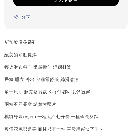
分享
新加坡選品系列
絕美的印度長洋
輕柔滑布料 垂墜感極佳 涼感材質
居家 睡衣 外出 都非常舒服 絲滑清涼
單一尺寸 超寬鬆剪裁 S~3XL都可以舒適穿
兩種不同長度 請參考照片
模特身高169cm 一種大約七分長 一種全長及踝
每個花色都超美 而且只有一件 喜歡請趕快下手～