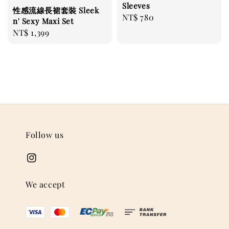
Sleeves
性感流線長裙套裝 Sleek
Regular
NT$ 780
n' Sexy Maxi Set
price
Regular
NT$ 1,399
price
Follow us
We accept