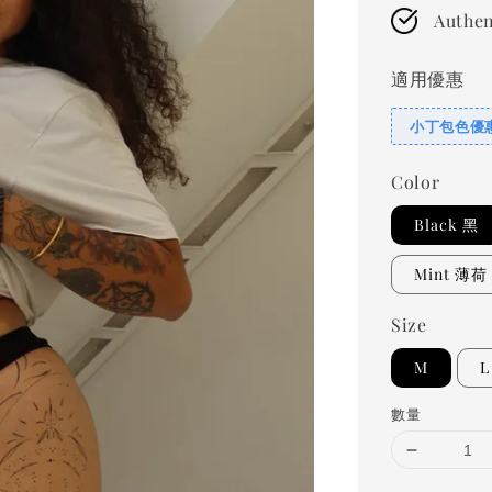
Authen
適用優惠
小丁包色優惠
Color
Black 黑
Mint 薄荷
Size
M
L
數量