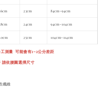
36cm
23cm
84cm~94cm
38cm
24cm
94cm~104cm
40cm
25cm
104cm~114cm
工測量 可能會有1~2公分差距
好 請依腰圍選擇尺寸
彈性纖維