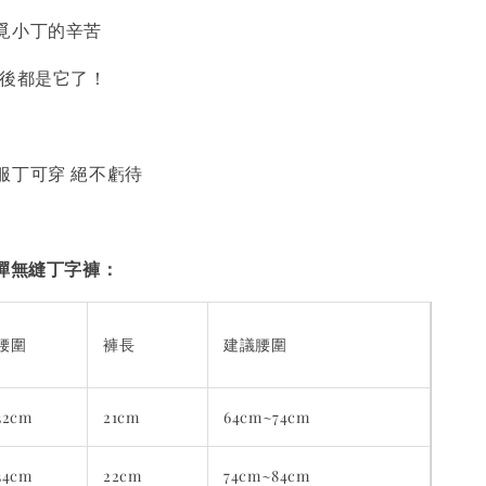
覓小丁的辛苦
以後都是它了！
服丁可穿 絕不虧待
l 高彈無縫丁字褲：
腰圍
褲長
建議腰圍
32cm
21cm
64cm~74cm
34cm
22cm
74cm~84cm