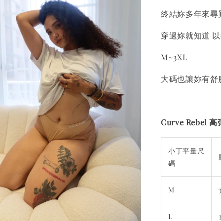
終結妳多年來尋
穿過妳就知道 
M~3XL
大碼也讓妳有舒
Curve Rebe
小丁平量尺
碼
M
L