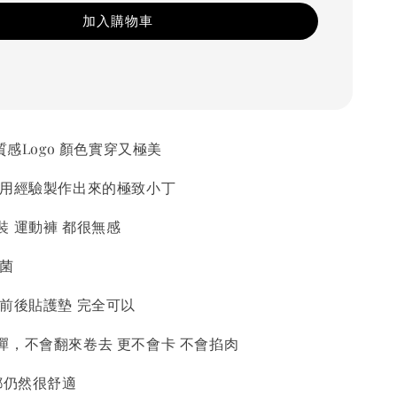
加入購物車
質感Logo 顏色實穿又極美
 用經驗製作出來的極致小丁
 運動褲 都很無感
抗菌
期前後貼護墊 完全可以
彈，不會翻來卷去 更不會卡 不會掐肉
都仍然很舒適