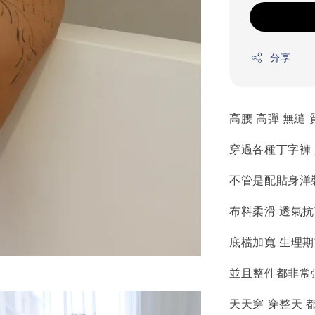
分享
高腰 高彈 無縫 
穿過各種丁字褲
不管是配貼身洋裝
布料柔滑 透氣
底檔加寬 生理
並且整件都非常
天天穿 穿整天 