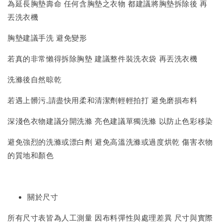
為延長胸墊壽命 任何含胸墊之衣物 都建議將胸墊拆除後 再
丟洗衣機
胸墊建議手洗 避免變形
若真的非常懶得拆除胸墊 建議整件裝洗衣袋 再丟洗衣機
洗滌後自然晾乾
若遇上髒污,請盡快用柔和清潔劑輕輕拍打 避免磨損布料
深淺色衣物建議分開洗滌 亮色建議單獨洗滌 以防止色彩移染
避免強烈的洗滌或漂白劑 避免高溫洗滌或過度烘乾 傷害衣物
的質地和顏色
關於尺寸
所有尺寸表皆為人工測量 因布料彈性與處理差異 尺寸與實際