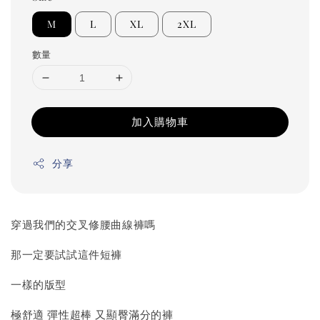
M
L
XL
2XL
數量
加入購物車
分享
穿過我們的交叉修腰曲線褲嗎
那一定要試試這件短褲
一樣的版型
極舒適 彈性超棒 又顯臀滿分的褲