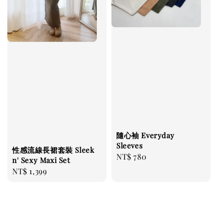
隨心袖 Everyday
Sleeves
性感流線長裙套裝 Sleek
Regular
NT$ 780
n' Sexy Maxi Set
price
Regular
NT$ 1,399
price