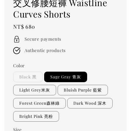
交叉修腰短褲 Waistline
Curves Shorts
Regular
NT$ 680
price
Secure payments
Authentic products
Color
Black 黑
Sage Gray 青灰
Light Grey米灰
Bluish Purple 藍紫
Forest Green森林綠
Dark Wood 深木
Bright Pink 亮粉
Size