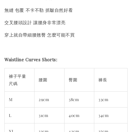
無縫 包覆 不卡不勒 抓皺自然好看
交叉腰頭設計 讓腰身非常漂亮
穿上就自帶細腰翹臀 怎麼可能不買
Waistline Curves Shorts:
褲子平量
腰圍
臀圍
褲長
尺碼
M
29cm
38cm
33cm
L
31cm
40cm
34cm
XL
33cm
42cm
35cm