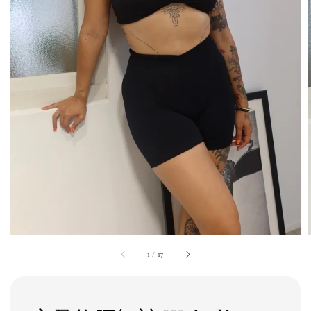
1
/
17