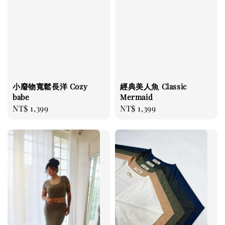
小廢物寬鬆長洋 Cozy
經典美人魚 Classic
babe
Mermaid
Regular
NT$ 1,399
Regular
NT$ 1,399
price
price