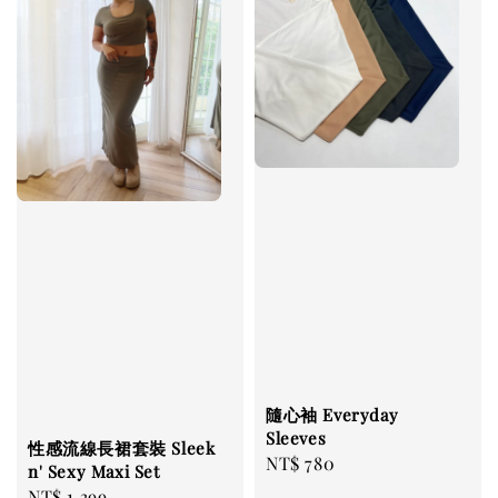
隨心袖 Everyday
Sleeves
性感流線長裙套裝 Sleek
Regular
NT$ 780
n' Sexy Maxi Set
price
Regular
NT$ 1,399