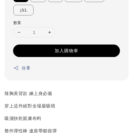
3XL
數量
加入購物車
分享
辣胸美背款 練上身必備
穿上這件絕對全場最吸睛
吸濕快乾親膚布料
整件彈性棒 連肩帶都很彈