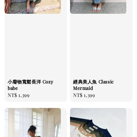
小廢物寬鬆長洋 Cozy
經典美人魚 Classic
babe
Mermaid
Regular
NT$ 1,399
Regular
NT$ 1,399
price
price