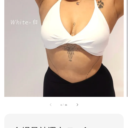
1
/
11