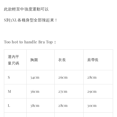
此款輕至中強度運動可以
S到3XL各種身型全部辣起來！
Too hot to handle Bra Top
：
運內平
胸圍
衣長
肩帶長
量尺碼
S
34cm
26cm
28cm
M
36cm
27cm
29cm
L
38cm
28cm
30cm