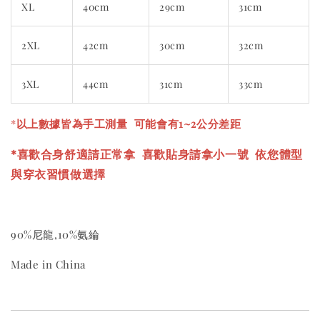
XL
40cm
29cm
31cm
2XL
42cm
30cm
32cm
3XL
44cm
31cm
33cm
*
以上數據皆為手工測量 可能會有1~2公分差距
*喜歡合身舒適請正常拿 喜歡貼身請拿小一號
依您體型
與穿衣習慣做選擇
90%尼龍,10%氨綸
Made in China