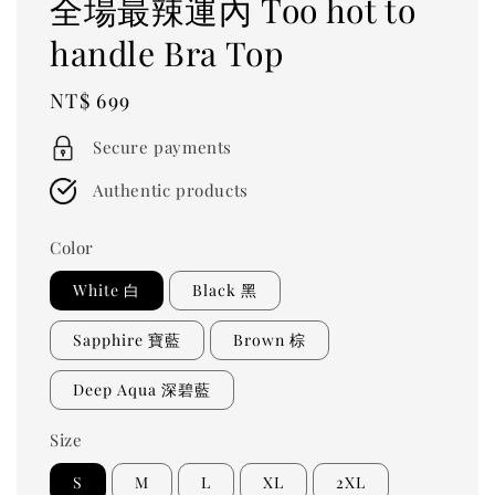
全場最辣運內 Too hot to
handle Bra Top
Regular
NT$ 699
price
Secure payments
Authentic products
Color
White 白
Black 黑
Sapphire 寶藍
Brown 棕
Deep Aqua 深碧藍
Size
S
M
L
XL
2XL