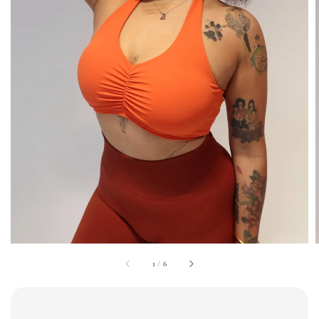
1
/
6