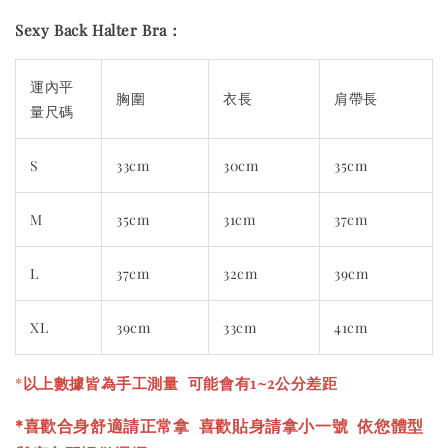
Sexy Back Halter Bra：
運內平
胸圍
衣長
肩帶長
量尺碼
S
33cm
30cm
35cm
M
35cm
31cm
37cm
L
37cm
32cm
39cm
XL
39cm
33cm
41cm
*
以上數據皆為手工測量 可能會有1~2公分差距
*喜歡合身舒適請正常拿 喜歡貼身請拿小一號
依您體型