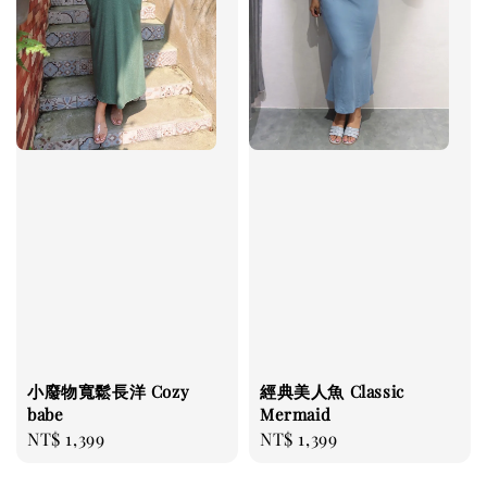
小廢物寬鬆長洋 Cozy
經典美人魚 Classic
babe
Mermaid
Regular
NT$ 1,399
Regular
NT$ 1,399
price
price