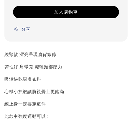
加入購物車
分享
繞頸款 漂亮呈現肩背線條
彈性好 肩帶寬 減輕頸部壓力
吸濕快乾親膚布料
心機小抓皺讓胸視覺上更飽滿
練上身一定要穿這件
此款中強度運動可以！