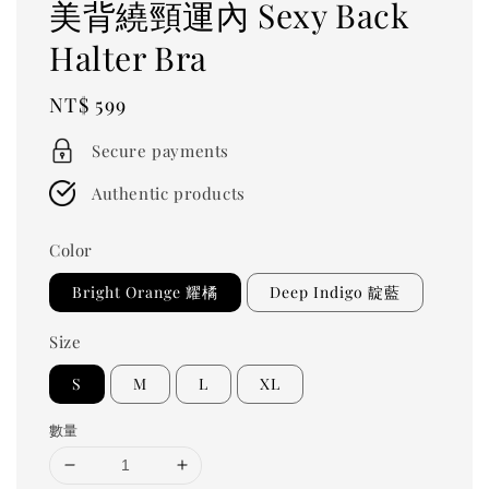
美背繞頸運內 Sexy Back
Halter Bra
Regular
NT$ 599
price
Secure payments
Authentic products
Color
Bright Orange 耀橘
Deep Indigo 靛藍
Size
S
M
L
XL
數量