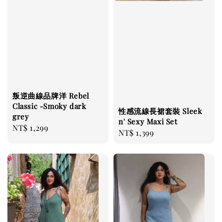
叛逆曲線品牌洋 Rebel
Classic -Smoky dark
性感流線長裙套裝 Sleek
grey
n' Sexy Maxi Set
Regular
NT$ 1,299
Regular
NT$ 1,399
price
price