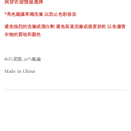
與穿衣習慣做選擇
*亮色建議單獨洗滌 以防止色彩移染
避免強烈的洗滌或漂白劑 避免高溫洗滌或過度烘乾 以免傷害
衣物的質地和顏色
80%尼龍,20%氨綸
Made in China