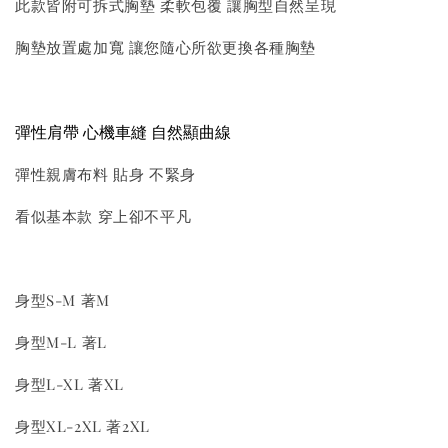
此款皆附可拆式胸墊 柔軟包覆 讓胸型自然呈現
胸墊放置處加寬 讓您隨心所欲更換各種胸墊
彈性肩帶
心機車縫 自然顯曲線
彈性親膚布料 貼身 不緊身
看似基本款 穿上卻不平凡
身型S-M 著M
身型M-L 著L
身型L-XL 著XL
身型XL-2XL 著2XL