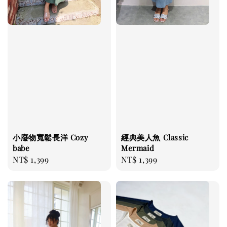
小廢物寬鬆長洋 Cozy
經典美人魚 Classic
babe
Mermaid
Regular
NT$ 1,399
Regular
NT$ 1,399
price
price