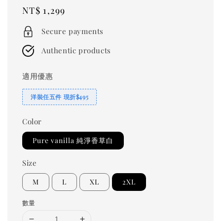
Regular
NT$ 1,299
price
Secure payments
Authentic products
適用優惠
洋裝任五件 現折$495
Color
Pure vanilla 純淨香草白
Size
M
L
XL
2XL
數量