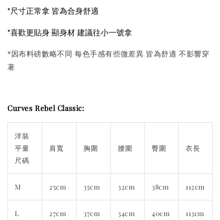
*尺寸正常拿 皆為合身舒適
*喜歡更貼身 顯身材 建議往小一號拿
*因布料磅數略不同 每色手感有些微差異 皆為舒適 不影響穿
著
Curves Rebel Classic:
洋裝
平量
肩寬
胸圍
腰圍
臀圍
衣長
尺碼
M
25cm
35cm
32cm
38cm
112cm
L
27cm
37cm
34cm
40cm
113cm