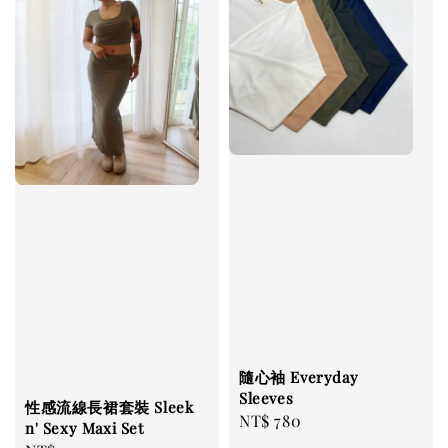
隨心袖 Everyday
Sleeves
性感流線長裙套裝 Sleek
Regular
NT$ 780
n' Sexy Maxi Set
price