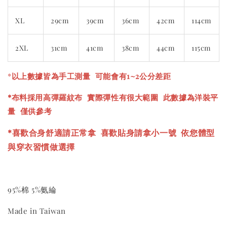
XL
29cm
39cm
36cm
42cm
114cm
2XL
31cm
41cm
38cm
44cm
115cm
*
以上數據皆為手工測量 可能會有1~2公分差距
*布料採用高彈羅紋布 實際彈性有很大範圍 此數據為洋裝平
量 僅供參考
*喜歡合身舒適請正常拿 喜歡貼身請拿小一號
依您體型
與穿衣習慣做選擇
95%棉 5%氨綸
Made in Taiwan