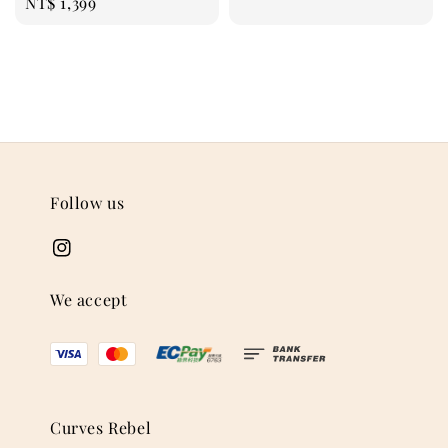
Regular
NT$ 1,399
price
Follow us
We accept
Curves Rebel