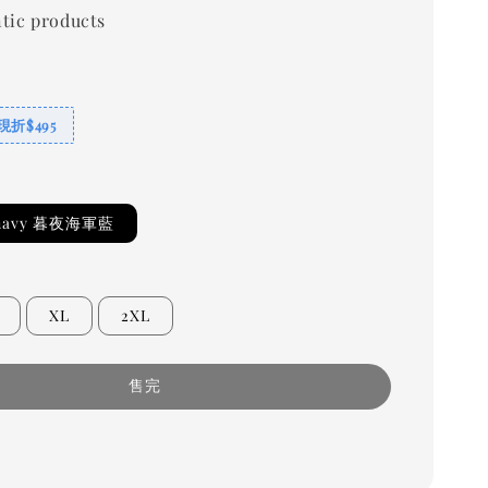
tic products
折$495
t navy 暮夜海軍藍
XL
2XL
售完