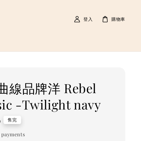
登入
購物車
線品牌洋 Rebel
sic -Twilight navy
9
售完
 payments