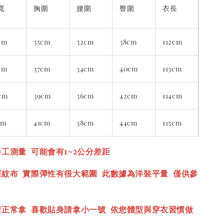
寬
胸圍
腰圍
臀圍
衣長
cm
35cm
32cm
38cm
112cm
cm
37cm
34cm
40cm
113cm
cm
39cm
36cm
42cm
114cm
cm
41cm
38cm
44cm
115cm
工測量 可能會有1~2公分差距
羅紋布 實際彈性有很大範圍 此數據為洋裝平量 僅供參
請正常拿 喜歡貼身請拿小一號
依您體型與穿衣習慣做