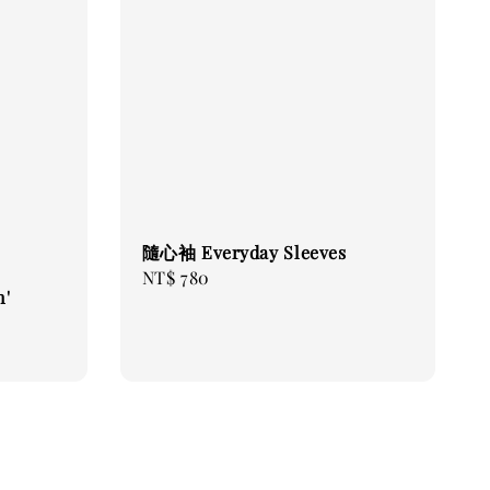
隨心袖 Everyday Sleeves
Regular
NT$ 780
'
price