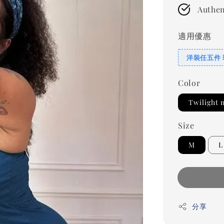
Authen
適用優惠
洋裝任五件 現
Color
Twiligh
Size
M
L
分享