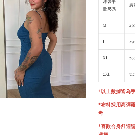
洋裝平
肩
量尺碼
M
25
L
27
XL
29
2XL
31
*
以上數據皆為手
*布料採用高彈
考
*喜歡合身舒適
選擇