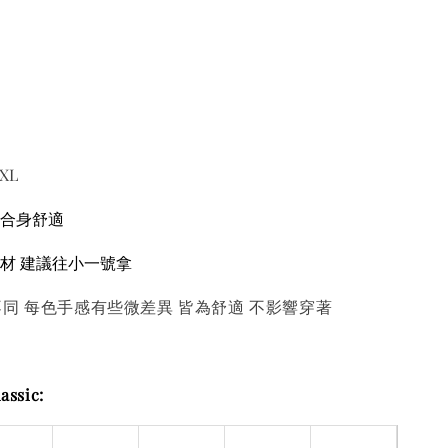
XL
為合身舒適
身材 建議往小一號拿
同 每色手感有些微差異 皆為舒適 不影響穿著
assic: