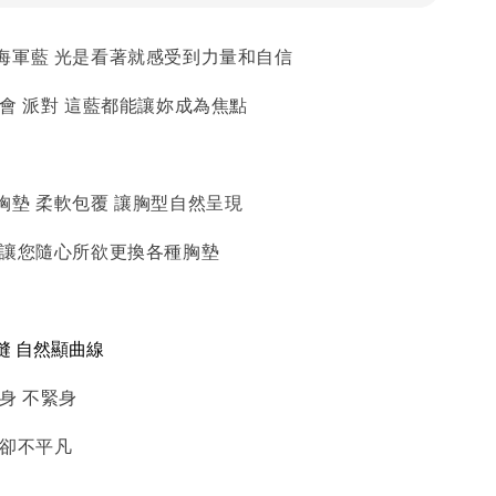
海軍藍 光是看著就感受到力量和自信
會 派對 這藍都能讓妳成為焦點
胸墊 柔軟包覆 讓胸型自然呈現
 讓您隨心所欲更換各種胸墊
縫 自然顯曲線
身 不緊身
上卻不平凡