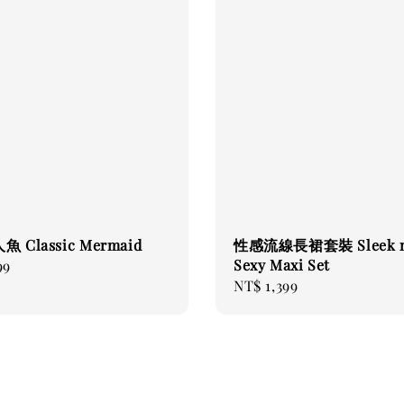
 Classic Mermaid
性感流線長裙套裝 Sleek n
Sexy Maxi Set
99
Regular
NT$ 1,399
price