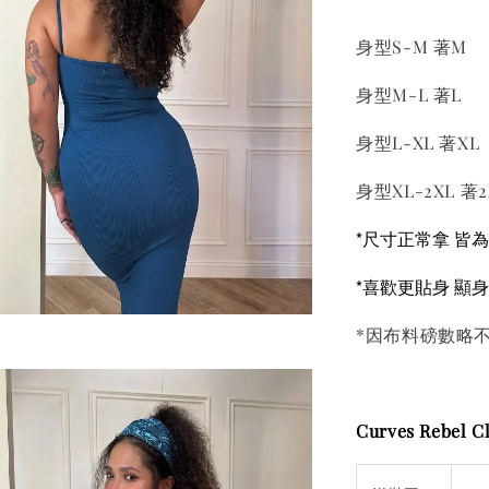
身型S-M 著M
身型M-L 著L
身型L-XL 著XL
身型XL-2XL 著2
*尺寸正常拿 皆
*喜歡更貼身 顯
*因布料磅數略不
Curves Rebel Cl