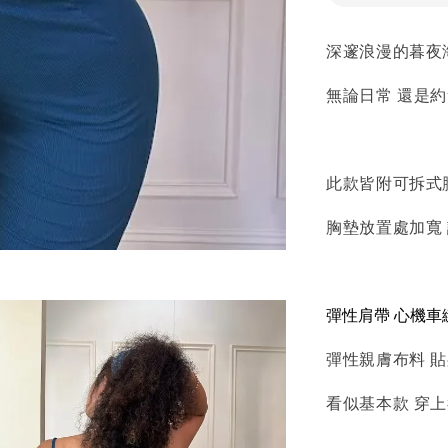
深邃浪漫的暮夜
無論日常 還是約
此款皆附可拆式
胸墊放置處加寬
彈性肩帶
心機車
彈性親膚布料 貼
看似基本款 穿