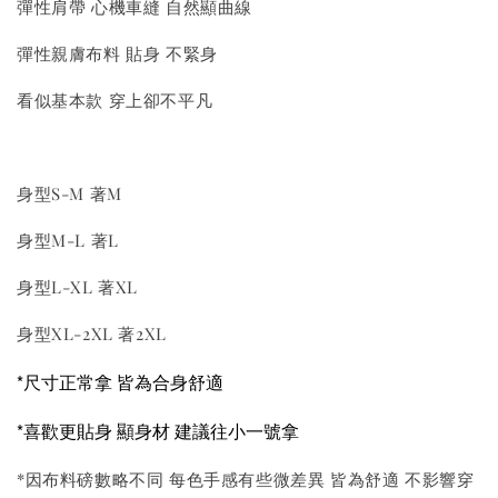
彈性肩帶 心機車縫 自然顯曲線
彈性親膚布料 貼身 不緊身
看似基本款 穿上卻不平凡
身型S-M 著M
身型M-L 著L
身型L-XL 著XL
身型XL-2XL 著2XL
*尺寸正常拿 皆為合身舒適
*喜歡更貼身 顯身材 建議往小一號拿
*因布料磅數略不同 每色手感有些微差異 皆為舒適 不影響穿