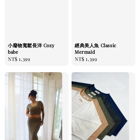
小廢物寬鬆長洋 Cozy
經典美人魚 Classic
babe
Mermaid
Regular
NT$ 1,399
Regular
NT$ 1,399
price
price