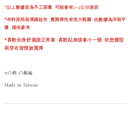
*
以上數據皆為手工測量 可能會有1~2公分差距
*布料採用高彈羅紋布 實際彈性有很大範圍 此數據為洋裝平
量 僅供參考
*喜歡合身舒適請正常拿 喜歡貼身請拿小一號
依您體型
與穿衣習慣做選擇
95%棉 5%氨綸
Made in Taiwan