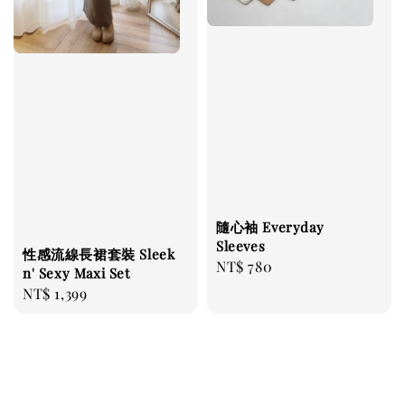
隨心袖 Everyday
Sleeves
性感流線長裙套裝 Sleek
Regular
NT$ 780
n' Sexy Maxi Set
price
Regular
NT$ 1,399
price