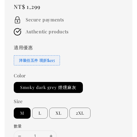
Regular
NT$ 1,299
price
Secure payments
Authentic products
適用優惠
洋裝任五件 現折$495
Color
Smoky dark grey 煙燻麻灰
Size
M
L
XL
2XL
數量