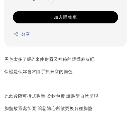
加入購物車
分享
黑色太多了嗎? 來件耐看又神秘的煙燻麻灰吧
保證是個妳會常隨手抓來穿的顏色
此款皆附可拆式胸墊 柔軟包覆 讓胸型自然呈現
胸墊放置處加寬 讓您隨心所欲更換各種胸墊