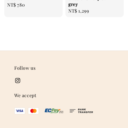
grey
Regular
NT$ 780
Regular
NT$ 1,299
price
price
Follow us
We accept