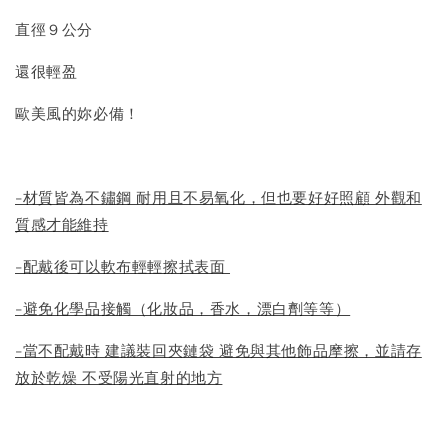
直徑９公分
還很輕盈
歐美風的妳必備！
-材質皆為不鏽鋼 耐用且不易氧化，但也要好好照顧 外觀和
質感才能維持
-配戴後可以軟布輕輕擦拭表面
-避免化學品接觸（化妝品，香水，漂白劑等等）
-當不配戴時 建議裝回夾鏈袋 避免與其他飾品摩擦，並請存
放於乾燥 不受陽光直射的地方