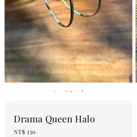
1
/
4
Drama Queen Halo
Regular
NT$ 350