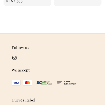
Regular
NT$ 1,399
price
Follow us
We accept
Curves Rebel