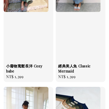
小廢物寬鬆長洋 Cozy
經典美人魚 Classic
babe
Mermaid
Regular
NT$ 1,399
Regular
NT$ 1,399
price
price