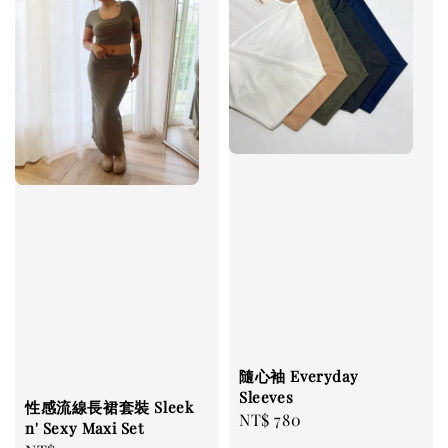
隨心袖 Everyday
Sleeves
性感流線長裙套裝 Sleek
Regular
NT$ 780
n' Sexy Maxi Set
price