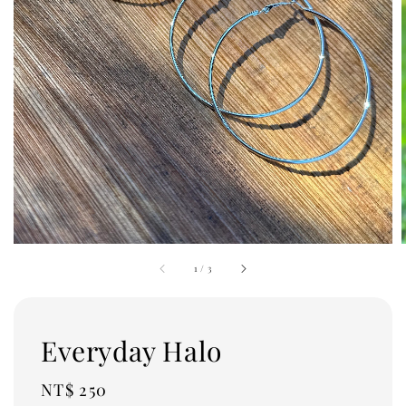
1
/
3
Everyday Halo
Regular
NT$ 250