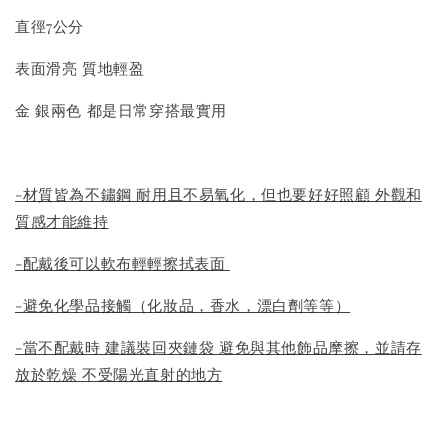
直徑7公分
表面滑亮 質地輕盈
金 銀兩色 都是日常穿搭最實用
-材質皆為不鏽鋼 耐用且不易氧化，但也要好好照顧 外觀和
質感才能維持
-配戴後可以軟布輕輕擦拭表面
-避免化學品接觸（化妝品，香水，漂白劑等等）
-當不配戴時 建議裝回夾鏈袋 避免與其他飾品摩擦，並請存
放於乾燥 不受陽光直射的地方