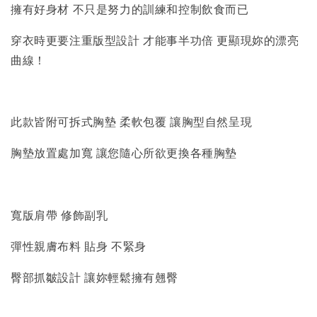
擁有好身材 不只是努力的訓練和控制飲食而已
穿衣時更要注重版型設計 才能事半功倍 更顯現妳的漂亮
曲線！
此款皆附可拆式胸墊 柔軟包覆 讓胸型自然呈現
胸墊放置處加寬 讓您隨心所欲更換各種胸墊
寬版肩帶 修飾副乳
彈性親膚布料 貼身 不緊身
臀部抓皺設計 讓妳輕鬆擁有翹臀