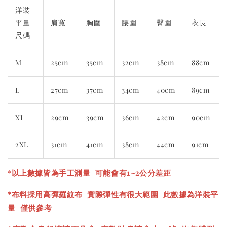
洋裝
平量
肩寬
胸圍
腰圍
臀圍
衣長
尺碼
M
25cm
35cm
32cm
38cm
88cm
L
27cm
37cm
34cm
40cm
89cm
XL
29cm
39cm
36cm
42cm
90cm
2XL
31cm
41cm
38cm
44cm
91cm
*
以上數據皆為手工測量 可能會有1~2公分差距
*布料採用高彈羅紋布 實際彈性有很大範圍 此數據為洋裝平
量 僅供參考