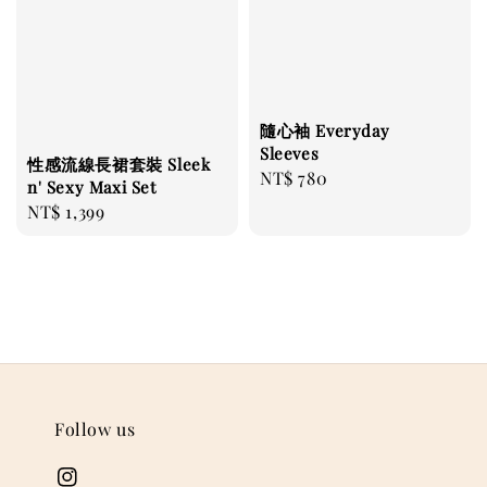
隨心袖 Everyday
Sleeves
性感流線長裙套裝 Sleek
Regular
NT$ 780
n' Sexy Maxi Set
price
Regular
NT$ 1,399
price
Follow us