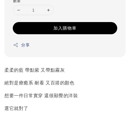
數量
加入購物車
分享
柔柔的藍 帶點紫 又帶點霧灰
絕對是療癒系 耐看 又百搭的顏色
想要一件日常實穿 還很顯臀的洋裝
選它就對了