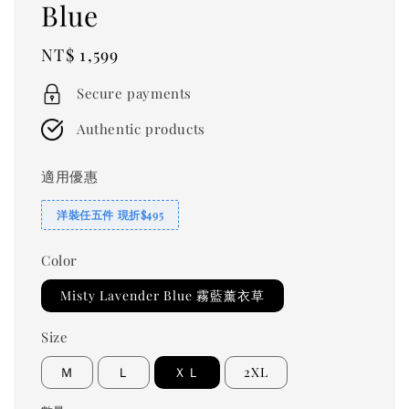
Blue
Regular
NT$ 1,599
price
Secure payments
Authentic products
適用優惠
洋裝任五件 現折$495
Color
Misty Lavender Blue 霧藍薰衣草
Size
Ｍ
Ｌ
ＸＬ
2XL