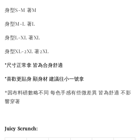
身型S-M 著M
身型M-L 著L
身型L-XL 著XL
身型XL-2XL 著2XL
*尺寸正常拿 皆為合身舒適
*喜歡更貼身 顯身材 建議往小一號拿
*因布料磅數略不同 每色手感有些微差異 皆為舒適 不影
響穿著
Juicy Scrunch: