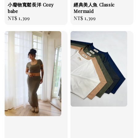
小廢物寬鬆長洋 Cozy
經典美人魚 Classic
babe
Mermaid
Regular
NT$ 1,399
Regular
NT$ 1,399
price
price