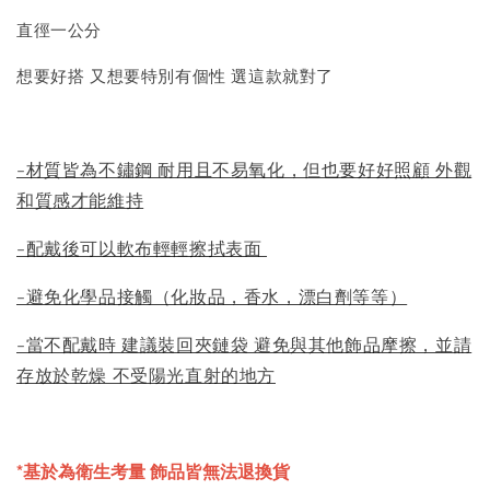
直徑一公分
想要好搭 又想要特別有個性 選這款就對了
-材質皆為不鏽鋼 耐用且不易氧化，但也要好好照顧 外觀
和質感才能維持
-配戴後可以軟布輕輕擦拭表面
-避免化學品接觸（化妝品，香水，漂白劑等等）
-當不配戴時 建議裝回夾鏈袋 避免與其他飾品摩擦，並請
存放於乾燥 不受陽光直射的地方
*基於為衛生考量 飾品皆無法退換貨