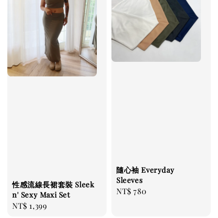
隨心袖 Everyday
Sleeves
性感流線長裙套裝 Sleek
Regular
NT$ 780
n' Sexy Maxi Set
price
Regular
NT$ 1,399
price