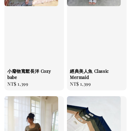
小廢物寬鬆長洋 Cozy
經典美人魚 Classic
babe
Mermaid
Regular
NT$ 1,399
Regular
NT$ 1,399
price
price