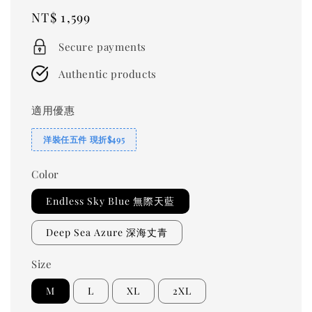
Regular
NT$ 1,599
price
Secure payments
Authentic products
適用優惠
洋裝任五件 現折$495
Color
Endless Sky Blue 無際天藍
Deep Sea Azure 深海丈青
Size
M
L
XL
2XL