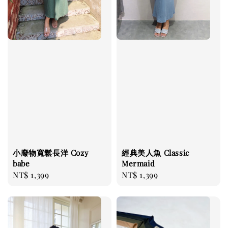
小廢物寬鬆長洋 Cozy
經典美人魚 Classic
babe
Mermaid
Regular
NT$ 1,399
Regular
NT$ 1,399
price
price