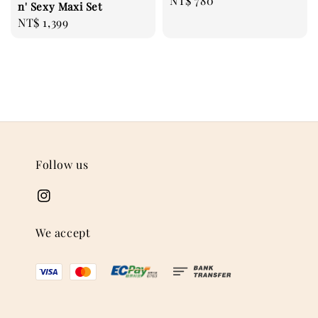
Regular
NT$ 780
n' Sexy Maxi Set
price
Regular
NT$ 1,399
price
Follow us
We accept