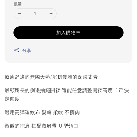
數量
加入購物車
分享
療癒舒適的無際天藍/沉穩優雅的深海丈青
最顯腿長的側邊抽繩開衩 還能任意調整開衩高度 自己決
定辣度
選用高彈羅紋布 親膚 柔軟 不擠肉
微微的挖肩 搭配寬肩帶 Ｕ型領口