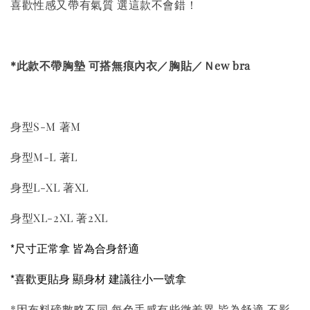
喜歡性感又帶有氣質 選這款不會錯！
*
此款不帶胸墊 可搭無痕內衣／胸貼／Ｎew bra
身型S-M 著M
身型M-L 著L
身型L-XL 著XL
身型XL-2XL 著2XL
*尺寸正常拿 皆為合身舒適
*喜歡更貼身 顯身材 建議往小一號拿
*因布料磅數略不同 每色手感有些微差異 皆為舒適 不影