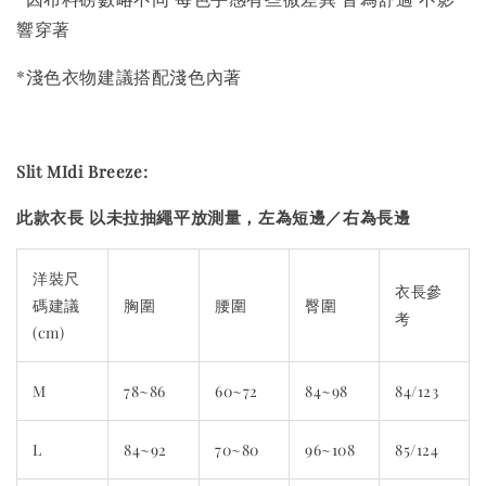
響穿著
*淺色衣物建議搭配淺色內著
Slit MIdi Breeze:
此款衣長 以未拉抽繩平放測量，左為短邊／右為長邊
洋裝尺
衣長參
碼建議
胸圍
腰圍
臀圍
考
(cm)
M
78~86
60~72
84~98
84/123
L
84~92
70~80
96~108
85/124