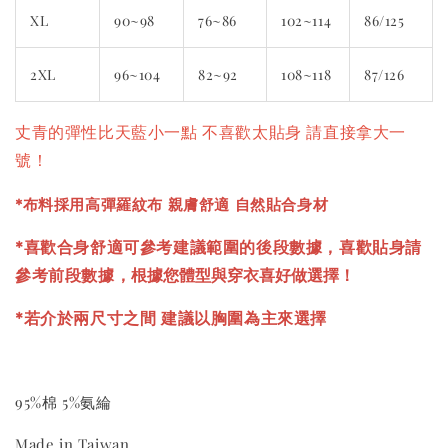
XL
90~98
76~86
102~114
86/125
2XL
96~104
82~92
108~118
87/126
丈青的彈性比天藍小一點 不喜歡太貼身 請直接拿大一
號！
*布料採用高彈羅紋布 親膚舒適 自然貼合身材
*喜歡合身舒適可參考建議範圍的後段數據，喜歡貼身請
根據您體型與穿衣喜好做選擇！
參考前段數據，
*若介於兩尺寸之間 建議以胸圍為主來選擇
95%棉 5%氨綸
Made in Taiwan